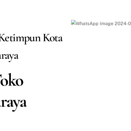
 Ketimpun Kota
raya
Toko
raya