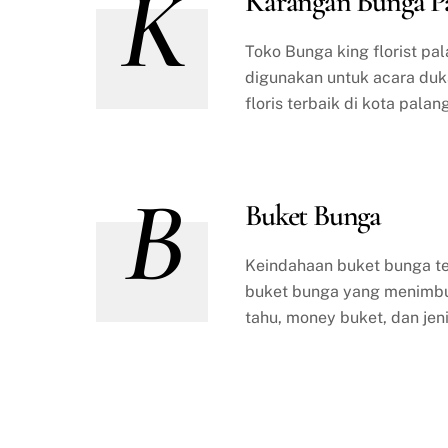
K
Karangan Bunga P
Toko Bunga king florist p
digunakan untuk acara duka
floris terbaik di kota pala
B
Buket Bunga
Keindahaan buket bunga te
buket bunga yang menimbul
tahu, money buket, dan jen