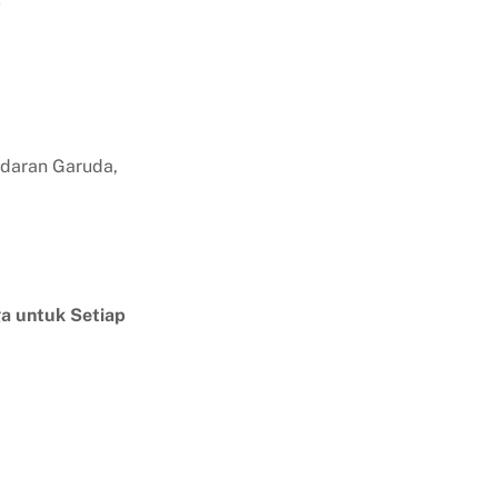
T
ndaran Garuda,
ga untuk Setiap