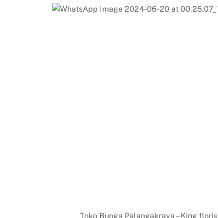
Toko Bunga Palangakraya – King floris