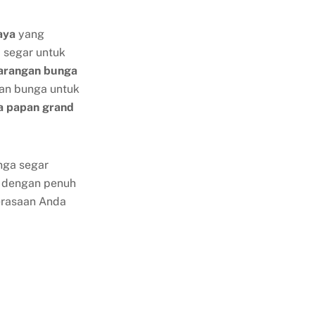
aya
yang
 segar untuk
arangan bunga
ian bunga untuk
a papan grand
nga segar
g dengan penuh
erasaan Anda