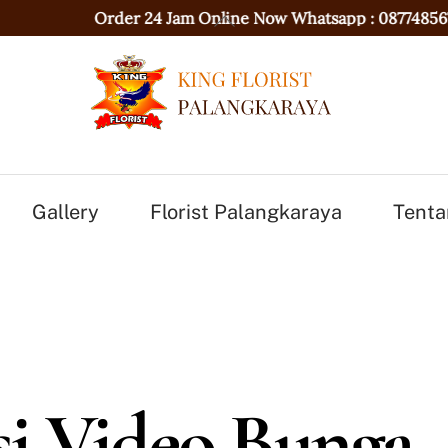
Back
Order 24 Jam Online Now Whatsapp :
087748567736
To
Top
Gallery
Florist Palangkaraya
Tenta
i Video Bunga