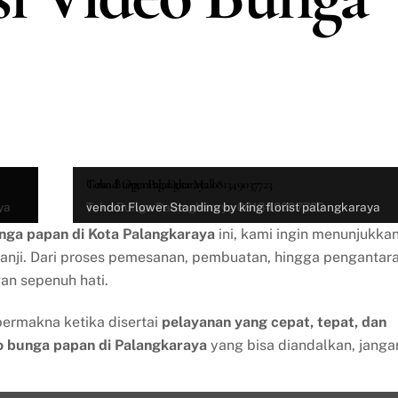
Toko Bunga Palangkaraya 081349037723
Grand Opening Duta Mall
ya
Toko Bunga Palangkaraya 081349037723
vendor Flower Standing by king florist palangkaraya
nga papan di Kota Palangkaraya
ini, kami ingin menunjukka
janji. Dari proses pemesanan, pembuatan, hingga pengantar
n sepenuh hati.
ermakna ketika disertai
pelayanan yang cepat, tepat, dan
o bunga papan di Palangkaraya
yang bisa diandalkan, janga