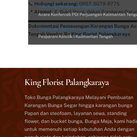
📞
Hubungi sekarang:
0857-5079-9775
Toko Bunga Palangkaraya 081349037723
📍
Alamat:
Jl. Bukit Raya, dekat Bundaran Garu
Acara Konfercab PDI Perjuangan Kalimantan Teng
Dokumentasi Pemasangan Karangan Bunga Acar
Pembukaan Pesparani Gereja Katolik I Palangkaraya
Tengah Vendor By
King florist Palangkaraya
Pesparani Katolik I Kalimantan Tengah
King Florist Palangkaraya
Toko Bunga Palangkaraya Melayani Pembuatan
Karangan Bunga Segar hingga karangan bunga
Papan dan steofoam, layanan sewa, standing
flower, dan bucket bunga, Bunga Meja, kami hadi
untuk memenuhi setiap kebutuhan Anda dengan