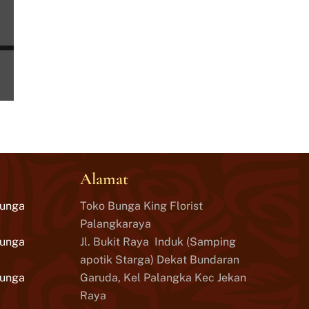
Alamat
Bunga
Toko Bunga King Florist
Palangkaraya
Bunga
Jl. Bukit Raya Induk (Samping
apotik Starga) Dekat Bundaran
Bunga
Garuda, Kel Palangka Kec Jekan
Raya