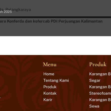
da, Palangkaraya
ah 2025
a Konferda dan kofercab PDI Perjuangan Kalimantan
Menu
Produk
Home
Karangan 
Tentang Kami
Segar
Produk
Karangan 
Kontak
Stereofoam
r
Karir
Karangan 
Sewa