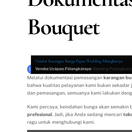
Bouquet
Karangan Bunga duka Palangkaraya
Karangan Bunga Papan Grand Opening Palangkaraya
Vendor Karangan Bunga Papan Wedding Palangkaraya
Dokumentasi
Karangan Bunga duka Palangkaraya
Karangan Bunga Papan Grand Opening Palangkara
Vendor Ucapan Palangkaraya
Melalui dokumentasi pemasangan
karangan bu
bahwa kualitas pelayanan kami bukan sekadar 
dan pemasangan, semuanya kami lakukan denga
Kami percaya, keindahan bunga akan semakin b
profesional
. Jadi, jika Anda sedang mencari
tok
ragu untuk menghubungi kami.