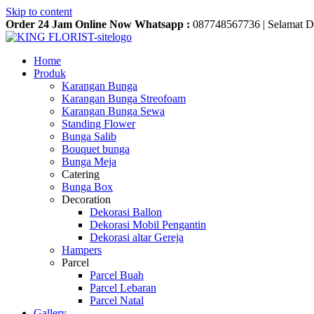
Skip to content
Order 24 Jam Online Now Whatsapp :
087748567736
|
Selamat D
Home
Produk
Karangan Bunga
Karangan Bunga Streofoam
Karangan Bunga Sewa
Standing Flower
Bunga Salib
Bouquet bunga
Bunga Meja
Catering
Bunga Box
Decoration
Dekorasi Ballon
Dekorasi Mobil Pengantin
Dekorasi altar Gereja
Hampers
Parcel
Parcel Buah
Parcel Lebaran
Parcel Natal
Gallery