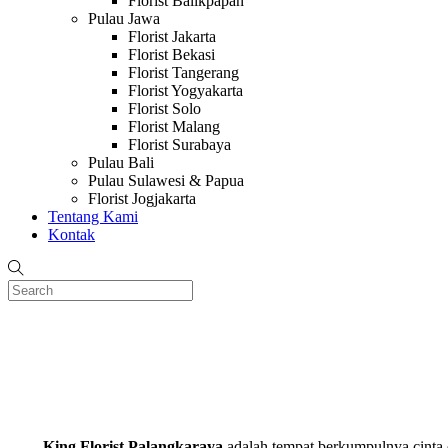
Florist Balikpapan
Pulau Jawa
Florist Jakarta
Florist Bekasi
Florist Tangerang
Florist Yogyakarta
Florist Solo
Florist Malang
Florist Surabaya
Pulau Bali
Pulau Sulawesi & Papua
Florist Jogjakarta
Tentang Kami
Kontak
King Florist Palangkaraya
adalah tempat berkumpulnya cinta