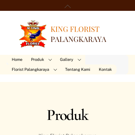
Skip
Back
Ord
to
To
content
Top
Home
Produk
Gallery
Florist Palangkaraya
Tentang Kami
Kontak
Produk