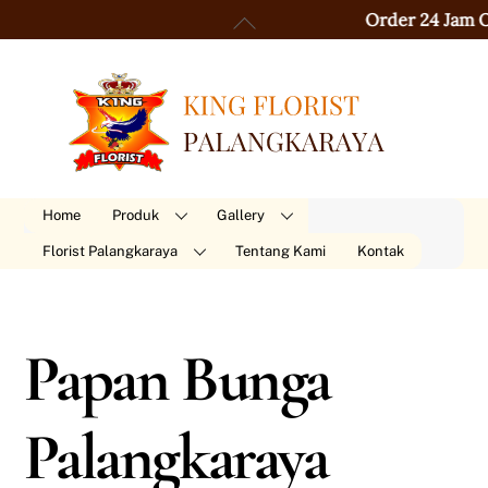
Skip
Back
Order 24 Jam Online No
to
To
content
Top
Home
Produk
Gallery
Florist Palangkaraya
Tentang Kami
Kontak
Papan Bunga
Palangkaraya