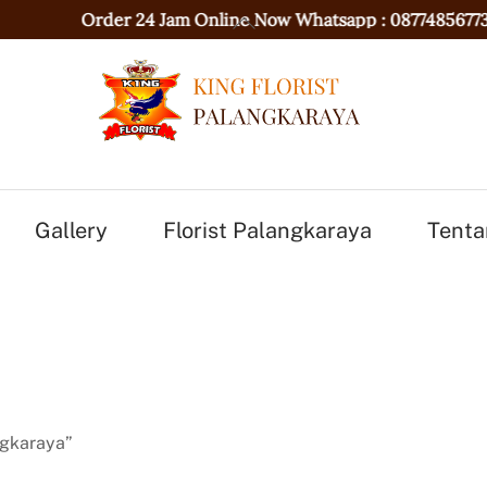
Back
Order 24 Jam Online Now Whatsapp :
087748567736
To
Top
Gallery
Florist Palangkaraya
Tenta
ngkaraya”