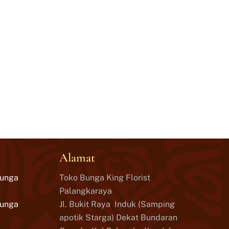
Alamat
Bunga
Toko Bunga King Florist
Palangkaraya
Bunga
Jl. Bukit Raya Induk (Samping
apotik Starga) Dekat Bundaran