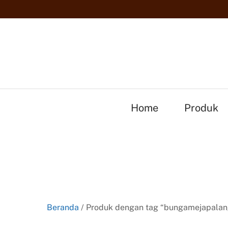
Skip
to
content
Home
Produk
Beranda
/ Produk dengan tag “bungamejapala