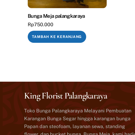
Bunga Meja palangkaraya
Rp
750.000
TAMBAH KE KERANJANG
King Florist Palangkaraya
Toko Bunga Palangkaraya Melayani Pembuatan
Karangan Bunga Segar hingga karangan bunga
Papan dan steofoam, layanan sewa, standing
flower, dan bucket bunga, Bunga Meja, kami hadi