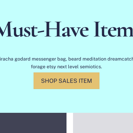
Must-Have Item
iracha godard messenger bag, beard meditation dreamcatc
forage etsy next level semiotics.
SHOP SALES ITEM