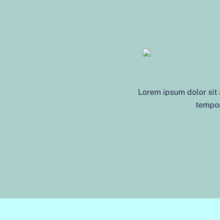
Lorem ipsum dolor sit
tempor