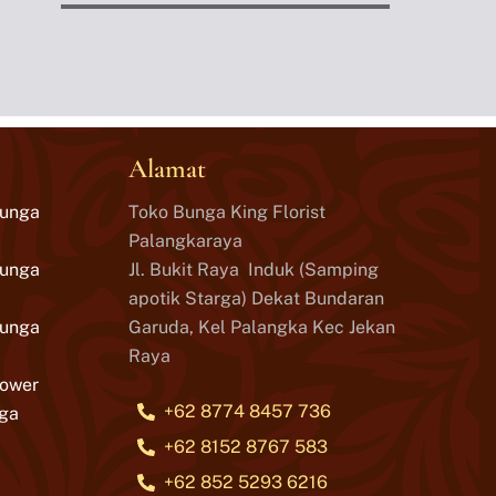
Alamat
Bunga
Toko Bunga King Florist
Palangkaraya
Bunga
Jl. Bukit Raya Induk (Samping
apotik Starga) Dekat Bundaran
Bunga
Garuda, Kel Palangka Kec Jekan
Raya
lower
+62 8774 8457 736
ga
+62 8152 8767 583
+62 852 5293 6216