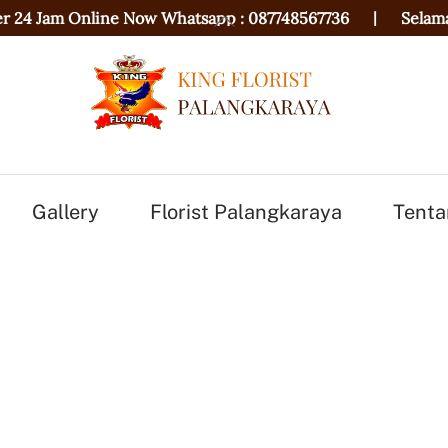
Back
ne Now Whatsapp :
087748567736
|
Selamat Datang
|
To
Top
Gallery
Florist Palangkaraya
Tenta