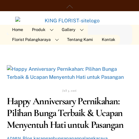
Skip
Back
Orde
to
To
content
Top
Home
Produk
Gallery
Florist Palangkaraya
Tentang Kami
Kontak
Juli 3, 2026
Happy Anniversary Pernikahan:
Pilihan Bunga Terbaik & Ucapan
Menyentuh Hati untuk Pasangan
Blog
karanganbungapapanpalangkaraya
,
ADMIN