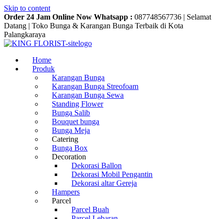
Skip to content
Order 24 Jam Online Now Whatsapp :
087748567736
|
Selamat
Datang
|
Toko Bunga & Karangan Bunga Terbaik di Kota
Palangkaraya
Home
Produk
Karangan Bunga
Karangan Bunga Streofoam
Karangan Bunga Sewa
Standing Flower
Bunga Salib
Bouquet bunga
Bunga Meja
Catering
Bunga Box
Decoration
Dekorasi Ballon
Dekorasi Mobil Pengantin
Dekorasi altar Gereja
Hampers
Parcel
Parcel Buah
Parcel Lebaran