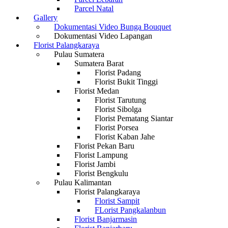
Parcel Natal
Gallery
Dokumentasi Video Bunga Bouquet
Dokumentasi Video Lapangan
Florist Palangkaraya
Pulau Sumatera
Sumatera Barat
Florist Padang
Florist Bukit Tinggi
Florist Medan
Florist Tarutung
Florist Sibolga
Florist Pematang Siantar
Florist Porsea
Florist Kaban Jahe
Florist Pekan Baru
Florist Lampung
Florist Jambi
Florist Bengkulu
Pulau Kalimantan
Florist Palangkaraya
Florist Sampit
FLorist Pangkalanbun
Florist Banjarmasin