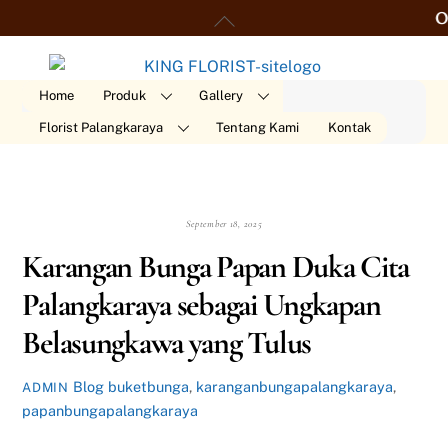
Skip
Back
Order 2
to
To
content
Top
Home
Produk
Gallery
Florist Palangkaraya
Tentang Kami
Kontak
September 18, 2025
Karangan Bunga Papan Duka Cita
Palangkaraya sebagai Ungkapan
Belasungkawa yang Tulus
Blog
buketbunga
,
karanganbungapalangkaraya
,
ADMIN
papanbungapalangkaraya