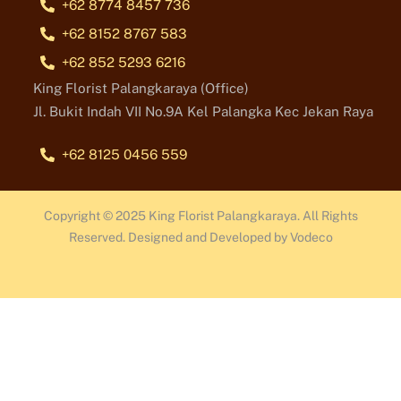
+62 8774 8457 736
+62 8152 8767 583
+62 852 5293 6216
King Florist Palangkaraya (Office)
Jl. Bukit Indah VII No.9A Kel Palangka Kec Jekan Raya
+62 8125 0456 559
Copyright © 2025 King Florist Palangkaraya. All Rights
Reserved. Designed and Developed by Vodeco