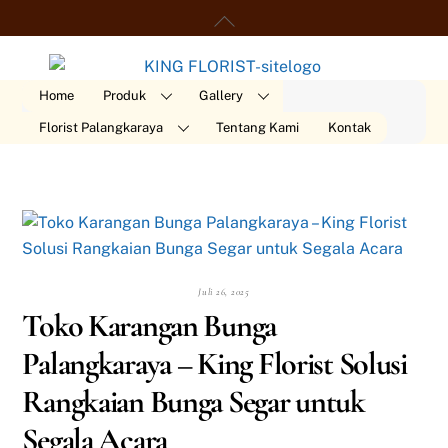
Skip
Back
to
To
content
Top
Home
Produk
Gallery
Florist Palangkaraya
Tentang Kami
Kontak
Juli 26, 2025
Toko Karangan Bunga
Palangkaraya – King Florist Solusi
Rangkaian Bunga Segar untuk
Segala Acara