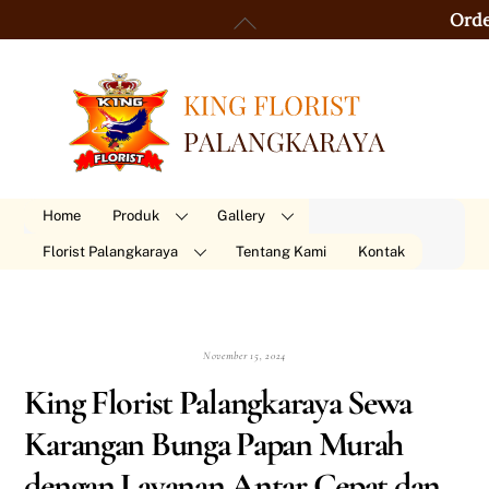
Skip
Back
Order 24 Jam O
to
To
content
Top
Home
Produk
Gallery
Florist Palangkaraya
Tentang Kami
Kontak
November 15, 2024
King Florist Palangkaraya Sewa
Karangan Bunga Papan Murah
dengan Layanan Antar Cepat dan