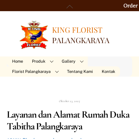
Skip
Back
Order 24 Ja
to
To
content
Top
Home
Produk
Gallery
Florist Palangkaraya
Tentang Kami
Kontak
Oktober 23, 2025
Layanan dan Alamat Rumah Duka
Tabitha Palangkaraya