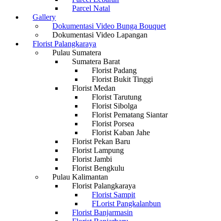
Parcel Natal
Gallery
Dokumentasi Video Bunga Bouquet
Dokumentasi Video Lapangan
Florist Palangkaraya
Pulau Sumatera
Sumatera Barat
Florist Padang
Florist Bukit Tinggi
Florist Medan
Florist Tarutung
Florist Sibolga
Florist Pematang Siantar
Florist Porsea
Florist Kaban Jahe
Florist Pekan Baru
Florist Lampung
Florist Jambi
Florist Bengkulu
Pulau Kalimantan
Florist Palangkaraya
Florist Sampit
FLorist Pangkalanbun
Florist Banjarmasin