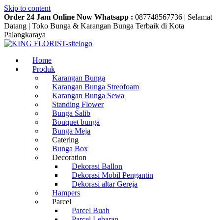
Skip to content
Order 24 Jam Online Now Whatsapp :
087748567736
|
Selamat
Datang
|
Toko Bunga & Karangan Bunga Terbaik di Kota
Palangkaraya
Home
Produk
Karangan Bunga
Karangan Bunga Streofoam
Karangan Bunga Sewa
Standing Flower
Bunga Salib
Bouquet bunga
Bunga Meja
Catering
Bunga Box
Decoration
Dekorasi Ballon
Dekorasi Mobil Pengantin
Dekorasi altar Gereja
Hampers
Parcel
Parcel Buah
Parcel Lebaran