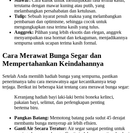
Mawar:
Cara klasik untuk menunjukkan rasa terima kasih,
terutama dengan mawar kuning atau putih, yang
melambangkan persahabatan dan ketulusan.
Tulip:
Sebuah isyarat penuh makna yang melambangkan
pembaruan dan optimisme, sehingga cocok untuk
mengungkapkan rasa terima kasih yang tulus.
Anggrek:
Pilihan yang lebih eksotis dan elegan, anggrek
menyampaikan rasa hormat dan kekaguman, menjadikannya
sempurna untuk ucapan terima kasih formal.
Cara Merawat Bunga Segar dan
Mempertahankan Keindahannya
Setelah Anda memilih hadiah bunga yang sempurna, pastikan
penerimanya tahu cara merawatnya agar kecantikannya tetap
terjaga. Berikut ini beberapa kiat tentang cara merawat bunga segar:
Keranjang hadiah bayi laki-laki berisi boneka kelinci,
pakaian bayi, selimut, dan perlengkapan penting
bertema biru.
Pangkas Batang:
Memotong batang pada sudut 45 derajat
membantu bunga menyerap air lebih efisien.
Ganti Air Secara Teratur:
Air segar sangat penting untuk