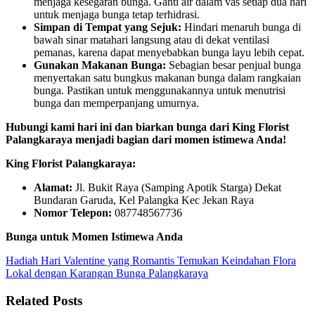
menjaga kesegaran bunga. Ganti air dalam vas setiap dua hari
untuk menjaga bunga tetap terhidrasi.
Simpan di Tempat yang Sejuk:
Hindari menaruh bunga di
bawah sinar matahari langsung atau di dekat ventilasi
pemanas, karena dapat menyebabkan bunga layu lebih cepat.
Gunakan Makanan Bunga:
Sebagian besar penjual bunga
menyertakan satu bungkus makanan bunga dalam rangkaian
bunga. Pastikan untuk menggunakannya untuk menutrisi
bunga dan memperpanjang umurnya.
Hubungi kami hari ini dan biarkan bunga dari King Florist
Palangkaraya menjadi bagian dari momen istimewa Anda!
King Florist Palangkaraya:
Alamat:
Jl. Bukit Raya (Samping Apotik Starga) Dekat
Bundaran Garuda, Kel Palangka Kec Jekan Raya
Nomor Telepon:
087748567736
Bunga untuk Momen Istimewa Anda
Hadiah Hari Valentine yang Romantis
Temukan Keindahan Flora
Lokal dengan Karangan Bunga Palangkaraya
Related Posts