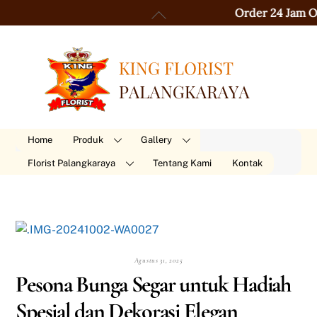
Skip
Back
Order 24 Jam Online
to
To
content
Top
Home
Produk
Gallery
Florist Palangkaraya
Tentang Kami
Kontak
Agustus 31, 2025
Pesona Bunga Segar untuk Hadiah
Spesial dan Dekorasi Elegan