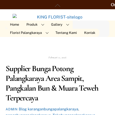
Skip
Back
Order 24 
to
To
content
Top
Home
Produk
Gallery
Florist Palangkaraya
Tentang Kami
Kontak
Februari 11, 2026
Supplier Bunga Potong
Palangkaraya Area Sampit,
Pangkalan Bun & Muara Teweh
Terpercaya
Blog
karanganbungapalangkaraya
,
ADMIN