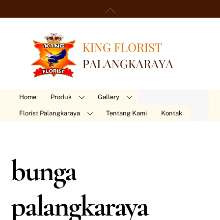
Skip
Back
to
To
content
Top
Home
Produk
Gallery
Florist Palangkaraya
Tentang Kami
Kontak
bunga
palangkaraya