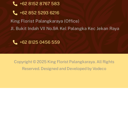
+62 8152 8767 583
+62 852 5293 6216
King Florist Palangkaraya (Office)
Jl. Bukit Indah VII No.9A Kel Palangka Kec Jekan Raya
+62 8125 0456 559
Copyright © 2025 King Florist Palangkaraya. All Rights
Reserved. Designed and Developed by Vodeco