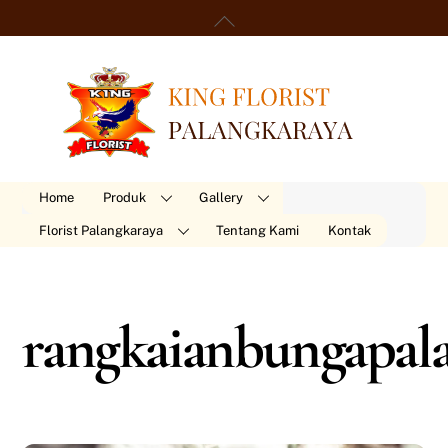
Skip
Back
to
To
content
Top
Home
Produk
Gallery
Florist Palangkaraya
Tentang Kami
Kontak
rangkaianbungapal