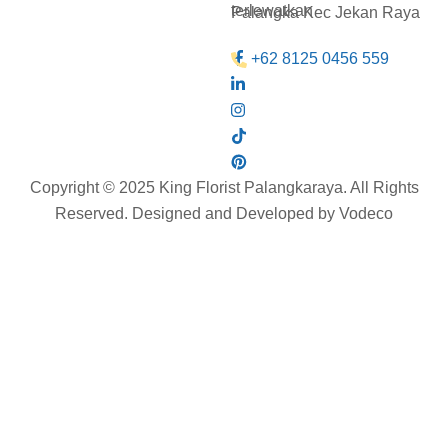
terlewatkan
Palangka Kec Jekan Raya
Icon
+62 8125 0456 559
label
Icon
label
Icon
label
Icon
label
Copyright © 2025 King Florist Palangkaraya. All Rights
Reserved. Designed and Developed by Vodeco