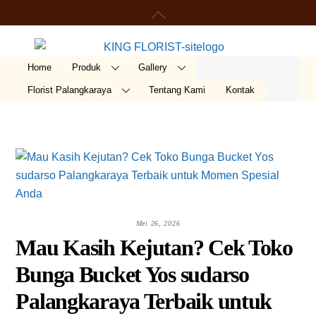
Skip
Back
Order
to
To
content
Top
Home
Produk
Gallery
Florist Palangkaraya
Tentang Kami
Kontak
Mei 26, 2026
Mau Kasih Kejutan? Cek Toko
Bunga Bucket Yos sudarso
Palangkaraya Terbaik untuk