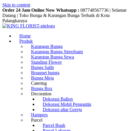
Skip to content
Order 24 Jam Online Now Whatsapp :
087748567736
|
Selamat
Datang
|
Toko Bunga & Karangan Bunga Terbaik di Kota
Palangkaraya
Home
Produk
Karangan Bunga
Karangan Bunga Streofoam
Karangan Bunga Sewa
Standing Flower
Bunga Salib
Bouquet bunga
Bunga Meja
Catering
Bunga Box
Decoration
Dekorasi Ballon
Dekorasi Mobil Pengantin
Dekorasi altar Gereja
Hampers
Parcel
Parcel Buah
Parcel Lebaran