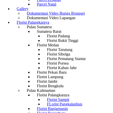
Parcel Natal
Gallery
Dokumentasi Video Bunga Bouquet
Dokumentasi Video Lapangan
Florist Palangkaraya
Pulau Sumatera
Sumatera Barat
Florist Padang
Florist Bukit Tinggi
Florist Medan
Florist Tarutung
Florist Sibolga
Florist Pematang Siantar
Florist Porsea
Florist Kaban Jahe
Florist Pekan Baru
Florist Lampung
Florist Jambi
Florist Bengkulu
Pulau Kalimantan
Florist Palangkaraya
Florist Sampit
FLorist Pangkalanbun
Florist Banjarmasin