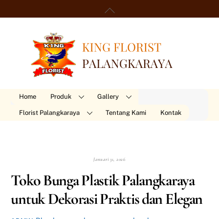
Skip
Back
to
To
content
Top
Home
Produk
Gallery
Florist Palangkaraya
Tentang Kami
Kontak
Januari 31, 2026
Toko Bunga Plastik Palangkaraya
untuk Dekorasi Praktis dan Elegan