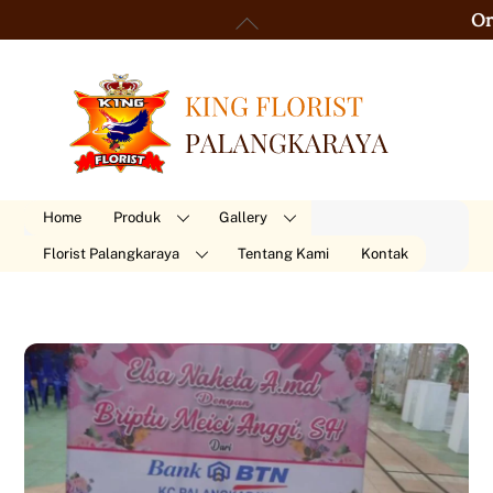
Skip
Back
Order 24 Ja
to
To
content
Top
Home
Produk
Gallery
Florist Palangkaraya
Tentang Kami
Kontak