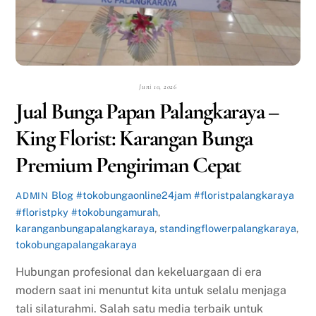
Juni 10, 2026
Jual Bunga Papan Palangkaraya –
King Florist: Karangan Bunga
Premium Pengiriman Cepat
Blog
#tokobungaonline24jam #floristpalangkaraya
ADMIN
#floristpky #tokobungamurah
,
karanganbungapalangkaraya
,
standingflowerpalangkaraya
,
tokobungapalangakaraya
Hubungan profesional dan kekeluargaan di era
modern saat ini menuntut kita untuk selalu menjaga
tali silaturahmi. Salah satu media terbaik untuk