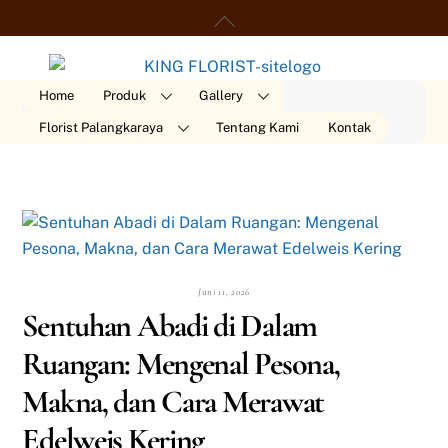
Skip
Back
Ord
to
To
content
Top
Home
Produk
Gallery
Florist Palangkaraya
Tentang Kami
Kontak
Juni 11, 2026
Sentuhan Abadi di Dalam
Ruangan: Mengenal Pesona,
Makna, dan Cara Merawat
Edelweis Kering