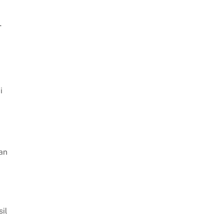
n
i
an
.
il