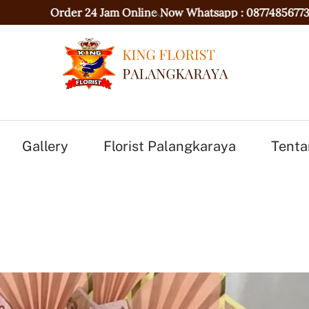
Back
r 24 Jam Online Now Whatsapp :
087748567736
|
Selam
To
Top
Gallery
Florist Palangkaraya
Tenta