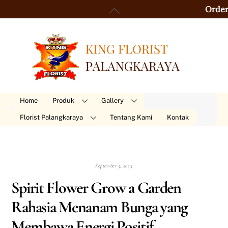
Skip
Back
Order 24 Jam 
to
To
content
Top
Home
Produk
Gallery
Florist Palangkaraya
Tentang Kami
Kontak
September 5, 2025
Spirit Flower Grow a Garden
Rahasia Menanam Bunga yang
Membawa Energi Positif